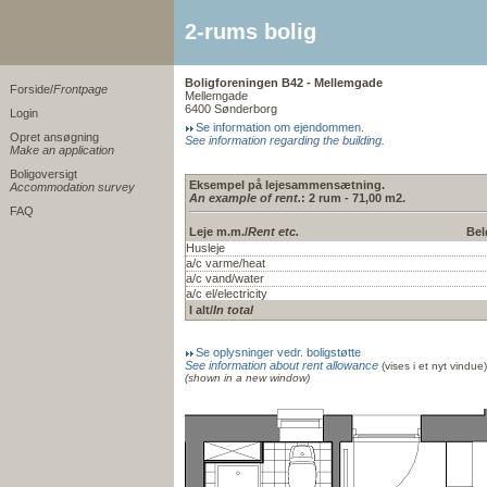
2-rums bolig
Boligforeningen B42 - Mellemgade
Forside/
Frontpage
Mellemgade
6400 Sønderborg
Login
Se information om ejendommen.
Opret ansøgning
See information regarding the building.
Make an application
Boligoversigt
Eksempel på lejesammensætning.
Accommodation survey
An example of rent.
: 2 rum - 71,00 m2.
FAQ
Leje m.m./
Rent etc.
Bel
Husleje
a/c varme/heat
a/c vand/water
a/c el/electricity
I alt/
In total
Se oplysninger vedr. boligstøtte
See information about rent allowance
(vises i et nyt vindue)
(shown in a new window)