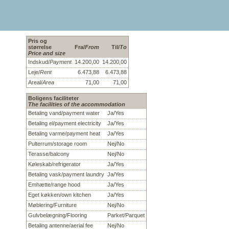
Pris og
størrelse
Fra/
From
Til/
To
Price and size
Indskud/
Payment
14.200,00
14.200,00
Leje/
Rent
6.473,88
6.473,88
Areal/
Area
71,00
71,00
Boligens faciliteter
The facilities of the accommodation
Betaling vand/payment water
Ja/Yes
Betaling el/payment electricity
Ja/Yes
Betaling varme/payment heat
Ja/Yes
Pulterrum/storage room
Nej/No
Terasse/balcony
Nej/No
Køleskab/refrigerator
Ja/Yes
Betaling vask/payment laundry
Ja/Yes
Emhætte/range hood
Ja/Yes
Eget køkken/own kitchen
Ja/Yes
Møblering/Furniture
Nej/No
Gulvbelægning/Flooring
Parket/Parquet
Betaling antenne/aerial fee
Nej/No