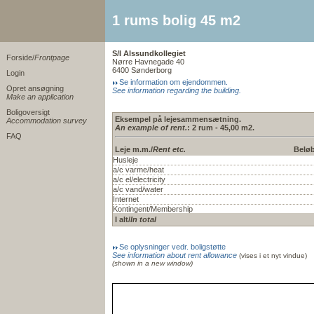
1 rums bolig 45 m2
S/I Alssundkollegiet
Forside/
Frontpage
Nørre Havnegade 40
6400 Sønderborg
Login
Se information om ejendommen.
Opret ansøgning
See information regarding the building.
Make an application
Boligoversigt
Eksempel på lejesammensætning.
Accommodation survey
An example of rent.
: 2 rum - 45,00 m2.
FAQ
Leje m.m./
Rent etc.
Beløb
Husleje
a/c varme/heat
a/c el/electricity
a/c vand/water
Internet
Kontingent/Membership
I alt/
In total
Se oplysninger vedr. boligstøtte
See information about rent allowance
(vises i et nyt vindue)
(shown in a new window)