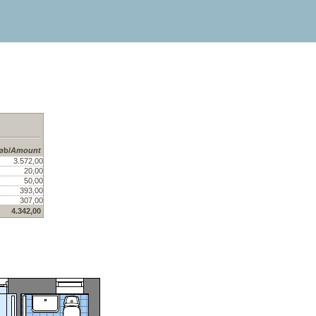
øb/
Amount
3.572,00
20,00
50,00
393,00
307,00
4.342,00