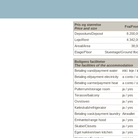
Pris og størrelse
Fra/
Fro
Price and size
Depositum/
Deposit
8.200,0
Leje/
Rent
4.342,0
Areal/
Area
38,0
Etage/
Floor
Stueetage/
Ground floo
Boligens faciliteter
The facilities of the accommodation
Betaling vand/payment water
inkl. leje / 
Betaling el/payment electricity
a conto / 
Betaling varme/payment heat
a conto / 
Pulterrum/storage room
ja / yes
Terasse/balcony
ja / yes
Ovn/oven
ja / yes
Køleskab/refrigerator
ja / yes
Betaling vask/payment laundry
Airwallet
Emhætte/range hood
ja / yes
Skabe/Closets
ja / yes
Eget køkken/own kitchen
ja / yes