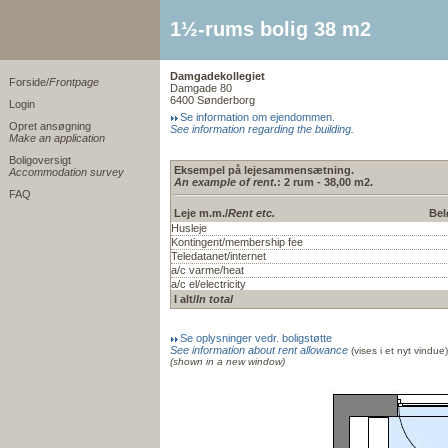
1½-rums bolig 38 m2
Damgadekollegiet
Forside/
Frontpage
Damgade 80
6400 Sønderborg
Login
Se information om ejendommen.
Opret ansøgning
See information regarding the building.
Make an application
Boligoversigt
Eksempel på lejesammensætning.
Accommodation survey
An example of rent.
: 2 rum - 38,00 m2.
FAQ
Leje m.m./
Rent etc.
Bel
Husleje
Kontingent/membership fee
Teledatanet/internet
a/c varme/heat
a/c el/electricity
I alt/
In total
Se oplysninger vedr. boligstøtte
See information about rent allowance
(vises i et nyt vindue)
(shown in a new window)