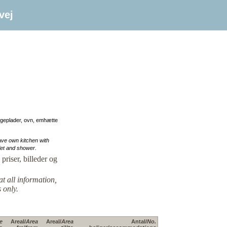
vej
ogeplader, ovn, emhætte
ve own kitchen with
let and shower.
priser, billeder og
at all information,
 only.
e
Areal/
Area
Areal/
Area
Antal/
No.