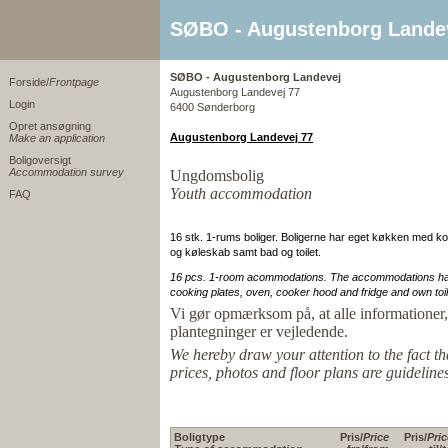
SØBO - Augustenborg Lande
SØBO - Augustenborg Landevej
Forside/
Frontpage
Augustenborg Landevej 77
Login
6400 Sønderborg
Opret ansøgning
Augustenborg Landevej 77
Make an application
Boligoversigt
Accommodation survey
Ungdomsbolig
Youth accommodation
FAQ
16 stk. 1-rums boliger. Boligerne har eget køkken med k
og køleskab samt bad og toilet.
16 pcs. 1-room acommodations. The accommodations ha
cooking plates, oven, cooker hood and fridge and own toi
Vi gør opmærksom på, at alle informationer, 
plantegninger er vejledende.
We hereby draw your attention to the fact th
prices, photos and floor plans are guidelines
Boligtype
Pris/
Price
Pris/
Pric