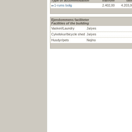
Type of accommodation
fra/
from
til/
t
1-rums bolig
2.402,00
4.203,0
Ejendommens faciliteter
Facilities of the building
Vaskeri/Laundry
Ja/yes
Cykelskur/bicycle shed
Ja/yes
Husdyr/pets
Nej/no