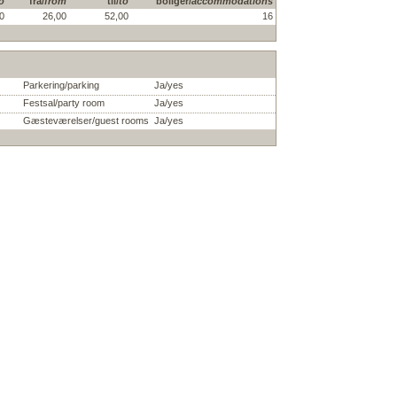
o
fra/
from
til/
to
boliger/
accommodations
0
26,00
52,00
16
Parkering/parking
Ja/yes
Festsal/party room
Ja/yes
Gæsteværelser/guest rooms
Ja/yes