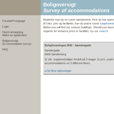
Boligoversigt
Survey of accommodations
Nedenfor kan du se vores ejendomme. Hvis du har spec
Forside/
Frontpage
til f.eks. pris og faciliteter, kan du prøve vores
søgefunkti
Login
Below you will find our various buildings. Should you hav
regards for instance price or facilities, try our
search
.
Opret ansøgning
Make an application
Boligoversigt
Accommodation survey
Boligforeningen B42 - Søndergade
FAQ
Søndergade
6400 Sønderborg
11 stk. ungdomsboliger fordelt på 3 etager 11 pcs. youth
accommodations on 3 different floors
Se flere oplysninger