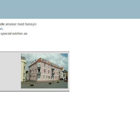
ielle ønsker med hensyn
on
.
e special wishes as